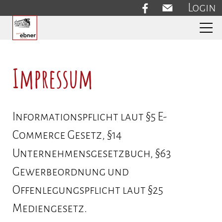
Login
Aktuelles
Impressum
Gasthof
Informationspflicht laut §5 E-
Commerce Gesetz, §14
Unternehmensgesetzbuch, §63
Zimmer
Gewerbeordnung und
Offenlegungspflicht laut §25
Mediengesetz.
Links