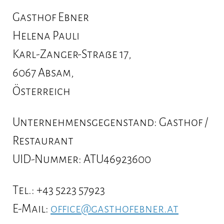
Gasthof Ebner
Helena Pauli
Ausflüge
Karl-Zanger-Straße 17,
6067 Absam,
Kontakt
Österreich
Unternehmensgegenstand:
Gasthof /
Restaurant
UID-Nummer:
ATU46923600
Tel.:
+43 5223 57923
E-Mail:
office@gasthofebner.at